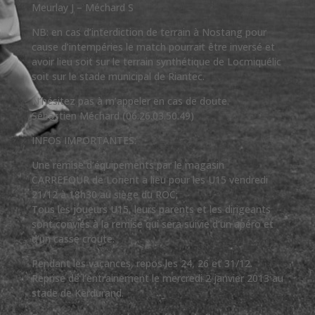
Meurlay J – Méchard S
NB: en cas d’interdiction de terrain à Nostang pour
cause d’intempéries le match pourrait être inversé et
avoir lieu soit sur le terrain synthétique de Locmiquélic
soit sur le stade municipal de Riantec.
N’hésitez pas à m’appeler en cas de doute.
Sébastien Méchard (06.26.03.50.49)
INFOS IMPORTANTES:
Une remise d’équipements par le magasin
CARREFOUR de Lorient a lieu pour les U15 vendredi
21/12 à 18h30 au siège du ROC;
Tous les joueurs U15, leurs parents et les dirigeants
sont conviés à la remise qui sera suivie d’un apéro et
d’un casse croute.
Pendant les vacances, repos les 24, 26 et 31/12.
Reprise de l’entrainement le mercredi 2 janvier 2013 au
stade de Kerdurand.