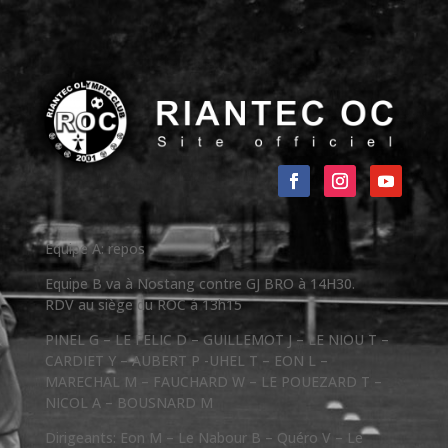
Equipe A: repos
Equipe B va à Nostang contre GJ BRO à 14H30.
RDV au siège du ROC à 13h15
PINEL G – LE FELIC D – GUILLEMOT J – LE NIOU T –
CARDIET Y – AUBERT P -UHEL T – EON L –
MARECHAL M – FAUCHARD W – LE POUEZARD T –
NICOL A – BOUSNARD M
Dirigeants: Eon M – Le Nabour B – Quéro V – Le