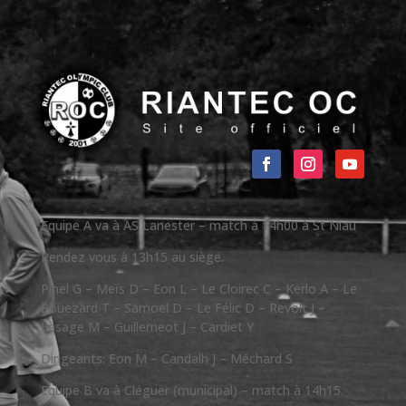
Equipe A va à AS Lanester – match à 14h00 à St Niau
Rendez vous à 13h15 au siège.
Pinel G – Meïs D – Eon L – Le Cloirec C – Kerlo A – Le
Pouezard T – Samoel D – Le Félic D – Revolt J –
Lesage M – Guillemeot J – Cardiet Y
Dirigeants: Eon M – Candalh J – Méchard S
Equipe B va à Cléguer (municipal) – match à 14h15.