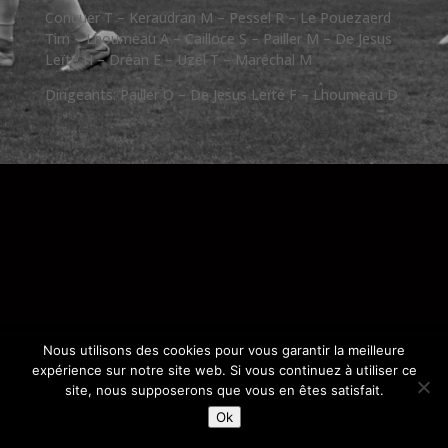
Conquer T – Keraudran M – Pessel R – Le Pouezaerd
Tim – Lhoumeau A – Cailloce S – Pailler M – De Jesus
Leïté H – Dréan E – Uzel T – Maréchal M
Dirigeants: Pailler O – De Jesus Leïté F – Lhoumeau D
Nous utilisons des cookies pour vous garantir la meilleure
expérience sur notre site web. Si vous continuez à utiliser ce
site, nous supposerons que vous en êtes satisfait.
Ok