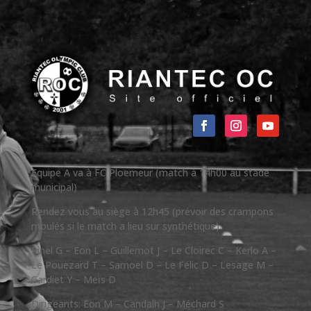
Equipe A va à FC Ploemeur (match à 14h00 au stade
municipal)
Rendez vous au siège à 12h45 (prévoir des crampons
moulés si le match a lieu sur synthétique).
Pinel G – Eon L – Guillemot J – Le Cloirec C – Kerlo A –
Le Pouezard T – Samoel D – Le Félic D – Lesage M –
Cardiet Y – Meïs D
Dirigeants: Eon M – Candalh J – Méchard S