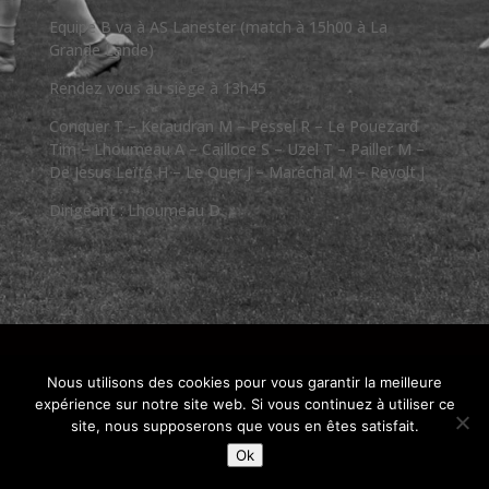
Equipe B va à AS Lanester (match à 15h00 à La
Grande Lande)
Rendez vous au siège à 13h45
Conquer T – Keraudran M – Pessel R – Le Pouezard
Tim – Lhoumeau A – Cailloce S – Uzel T – Pailler M –
De Jesus Leïté H – Le Quer J – Maréchal M – Revolt J
Dirigeant : Lhoumeau D
Nous utilisons des cookies pour vous garantir la meilleure
expérience sur notre site web. Si vous continuez à utiliser ce
site, nous supposerons que vous en êtes satisfait.
Ok